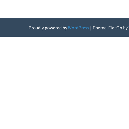
Proudly powered by
WordPress
|
Theme: FlatOn by