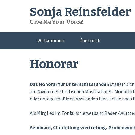
Skip
Sonja Reinsfelder
to
content
Give Me Your Voice!
Willkommen
Über mich
Honorar
Das Honorar für Unterrichtsstunden
staffelt sic
am Niveau der städtischen Musikschulen. Monatlic
oder unregelmäßigen Abständen biete ich je nach B
Als Mitglied im Tonkünstlerverband Baden-Württem
Seminare, Chorleitungsvertretung, Probenwoc